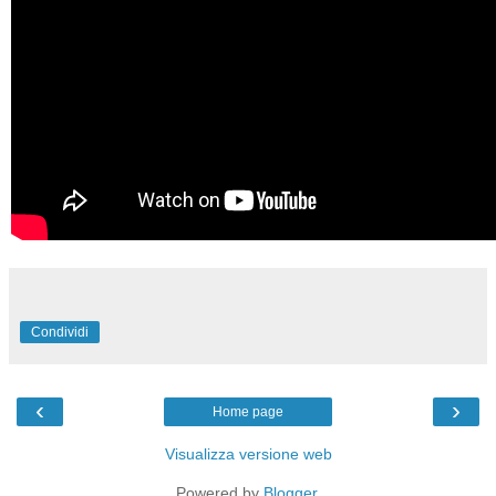
Condividi
‹
›
Home page
Visualizza versione web
Powered by
Blogger
.