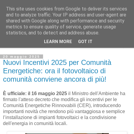
This site uses cookies from Google to deliver its services
and to analyze traffic. Your IP address and user-agent are
shared with Google along with performance and security
metrics to ensure quality of service, generate usage
statistics, and to detect and address abuse.
LEARN MORE
GOT IT
▼
20 maggio 2025
Nuovi Incentivi 2025 per Comunità
Energetiche: ora il fotovoltaico di
comunità conviene ancora di più!
È ufficiale: il 16 maggio 2025
il Ministro dell'Ambiente ha
firmato l'atteso decreto che modifica gli incentivi per le
Comunità Energetiche Rinnovabili (CER), introducendo
importanti novità che rendono più vantaggiosa e semplice
l’installazione di impianti fotovoltaici e la condivisione
dell'energia in comunità locali.