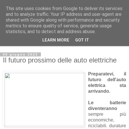
This site uses cookies from Google to deliver its services
and to analyze traffic. Your IP address and user-agent are
shared with Google along with performance and security
metrics to ensure quality of service, generate usage
statistics, and to detect and address abuse.
LEARN MORE
GOT IT
▼
05 giugno 2023
Il futuro prossimo delle auto elettriche
Preparatevi, il
futuro dell'auto
elettrica sta
arrivando.
Le batterie
diventeranno
sempre più
economiche,
riciclabili. durature